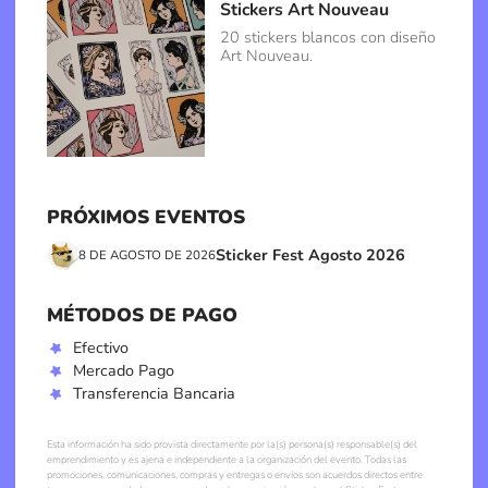
Stickers Art Nouveau
20 stickers blancos con diseño
Art Nouveau.
PRÓXIMOS EVENTOS
Sticker Fest Agosto 2026
8 DE AGOSTO DE 2026
MÉTODOS DE PAGO
Efectivo
Mercado Pago
Transferencia Bancaria
Esta información ha sido provista directamente por la(s) persona(s) responsable(s) del
emprendimiento y es ajena e independiente a la organización del evento. Todas las
promociones, comunicaciones, compras y entregas o envíos son acuerdos directos entre