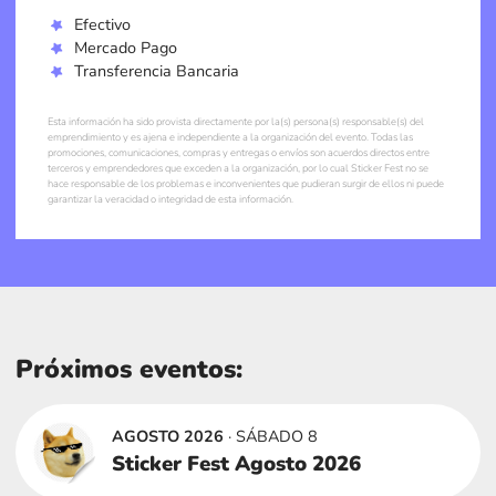
Efectivo
Mercado Pago
Transferencia Bancaria
Esta información ha sido provista directamente por la(s) persona(s) responsable(s) del
emprendimiento y es ajena e independiente a la organización del evento. Todas las
promociones, comunicaciones, compras y entregas o envíos son acuerdos directos entre
terceros y emprendedores que exceden a la organización, por lo cual Sticker Fest no se
hace responsable de los problemas e inconvenientes que pudieran surgir de ellos ni puede
garantizar la veracidad o integridad de esta información.
Próximos eventos:
AGOSTO 2026
· SÁBADO 8
Sticker Fest Agosto 2026