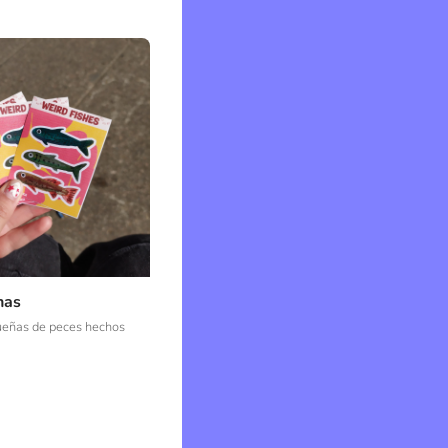
has
ueñas de peces hechos