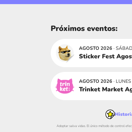
Próximos eventos:
AGOSTO 2026
· SÁBAD
Sticker Fest Ago
AGOSTO 2026
· LUNES
Trinket Market A
Histori
Adoptar salva vidas. El único método de control efec