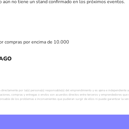
 aún no tiene un stand confirmado en los próximos eventos.
por compras por encima de 10.000
PAGO
a directamente por la(s) persona(s) responsable(s) del emprendimiento y es ajena e independiente a 
ciones, compras y entregas o envíos son acuerdos directos entre terceros y emprendedores que e
ponsable de los problemas e inconvenientes que pudieran surgir de ellos ni puede garantizar la ver