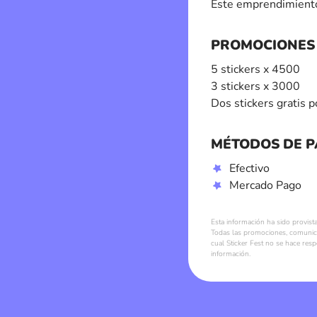
Este emprendimiento
PROMOCIONES
5 stickers x 4500
3 stickers x 3000
Dos stickers gratis 
MÉTODOS DE 
Efectivo
Mercado Pago
Esta información ha sido provist
Todas las promociones, comunica
cual Sticker Fest no se hace res
información.