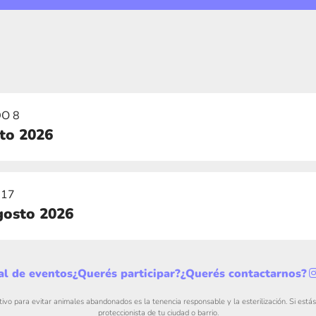
O 8
sto 2026
 17
gosto 2026
al de eventos
¿Querés participar?
¿Querés contactarnos?
tivo para evitar animales abandonados es la tenencia responsable y la esterilización. Si está
proteccionista de tu ciudad o barrio.