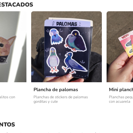
ESTACADOS
Plancha de palomas
Mini planc
alitos con
Planchas de stickers de palomas
Planchas peq
gorditas y cute
con acuarela
NTOS