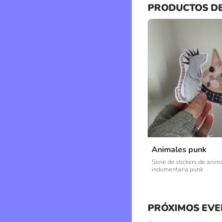
PRODUCTOS D
Animales punk
Serie de stickers de anim
indumentaria punk
PRÓXIMOS EVE