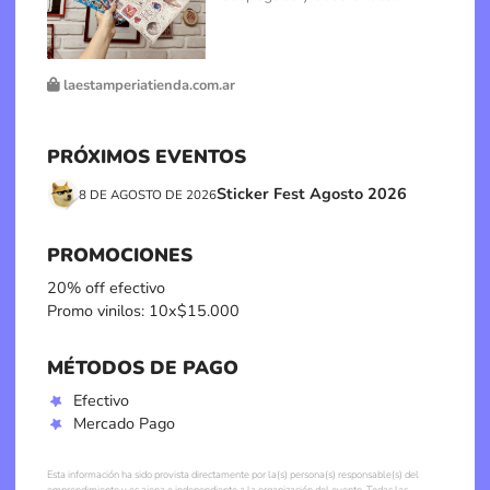
laestamperiatienda.com.ar
PRÓXIMOS EVENTOS
Sticker Fest Agosto 2026
8 DE AGOSTO DE 2026
PROMOCIONES
20% off efectivo
Promo vinilos: 10x$15.000
MÉTODOS DE PAGO
Efectivo
Mercado Pago
Esta información ha sido provista directamente por la(s) persona(s) responsable(s) del
emprendimiento y es ajena e independiente a la organización del evento. Todas las