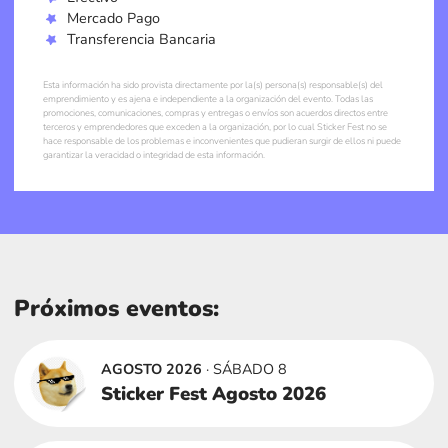
Mercado Pago
Transferencia Bancaria
Esta información ha sido provista directamente por la(s) persona(s) responsable(s) del
emprendimiento y es ajena e independiente a la organización del evento. Todas las
promociones, comunicaciones, compras y entregas o envíos son acuerdos directos entre
terceros y emprendedores que exceden a la organización, por lo cual Sticker Fest no se
hace responsable de los problemas e inconvenientes que pudieran surgir de ellos ni puede
garantizar la veracidad o integridad de esta información.
Próximos eventos:
AGOSTO 2026
· SÁBADO 8
Sticker Fest Agosto 2026