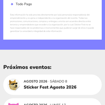
Todo Pago
Esta información ha sido provista directamente por la(s) persona(s) responsable(s) del
emprendimiento y es ajena e independiente a la organización del evento. Todas las
promociones, comunicaciones, compras y entregas o envíos son acuerdos directos entre
terceros y emprendedores que exceden a la organización, por lo cual Sticker Fest no se
hace responsable de los problemas e inconvenientes que pudieran surgir de ellos ni puede
garantizar la veracidad o integridad de esta información.
Próximos eventos:
AGOSTO 2026
· SÁBADO 8
Sticker Fest Agosto 2026
AGOSTO 2026
· LUNES 17