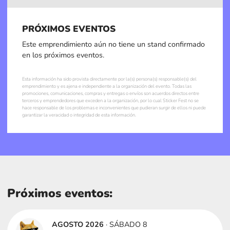
PRÓXIMOS EVENTOS
Este emprendimiento aún no tiene un stand confirmado
en los próximos eventos.
Esta información ha sido provista directamente por la(s) persona(s) responsable(s) del
emprendimiento y es ajena e independiente a la organización del evento. Todas las
promociones, comunicaciones, compras y entregas o envíos son acuerdos directos entre
terceros y emprendedores que exceden a la organización, por lo cual Sticker Fest no se
hace responsable de los problemas e inconvenientes que pudieran surgir de ellos ni puede
garantizar la veracidad o integridad de esta información.
Próximos eventos:
AGOSTO 2026
· SÁBADO 8