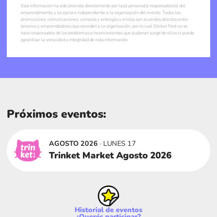
Esta información ha sido provista directamente por la(s) persona(s) responsable(s) del
emprendimiento y es ajena e independiente a la organización del evento. Todas las
promociones, comunicaciones, compras y entregas o envíos son acuerdos directos entre
terceros y emprendedores que exceden a la organización, por lo cual Sticker Fest no se
hace responsable de los problemas e inconvenientes que pudieran surgir de ellos ni puede
garantizar la veracidad o integridad de esta información.
Próximos eventos:
AGOSTO 2026
· LUNES 17
Trinket Market Agosto 2026
Historial de eventos
¿Querés participar?